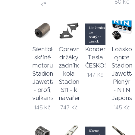
80
Kč
Kč
Uloženka
ze
starých
zásob
Silentblok
Opravné
Kondenzátor
Ložisko
skříně
držáky
Tesla
ojnice
motoru
zadního
ČESKOSLOVENS
Stadion,
Stadion,
kola
Jawetta
147
Kč
Jawetta
Stadion
Pionýr
- profi,
S11 - k
- NTN
vulkanizovaný
navaření
Japons
145
Kč
747
Kč
145
Kč
Různé