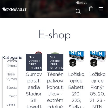
Hledat
Retrotechna.cz
E-shop
Kategorie
Náš
Náš
výrobek -
výrobek -
Všechny
OPĚT
OPĚT
produkty
SKLADEM
SKLADEM
Gumový
Těsnění
Ložisko
Ložisko
Naše
výroba
potah
palivového
ojnice
ojnice
sedla
kohoutu
Babetta
Pionýr
Stadion
Stadion
Jikov -
210,
05, 20,
Jawetta
S11,
extrémně
225,
21, 23 -
Jawa
Jawetta
odolné
Stella -
NTN