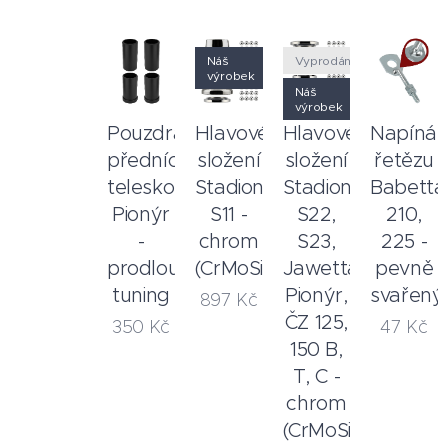
Náš
Vyprodáno
výrobek
Náš
výrobek
Pouzdra
Hlavové
Hlavové
Napínák
předních
složení
složení
řetězu
teleskopů
Stadion
Stadion
Babetta
Pionýr
S11 -
S22,
210,
-
chrom
S23,
225 -
prodloužené
(CrMoSi)
Jawetta,
pevně
tuning
Pionýr,
svařený
897
Kč
ČZ 125,
350
Kč
47
Kč
150 B,
T, C -
chrom
(CrMoSi)