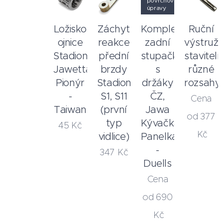
povrchové
úpravy
Ložisko
Záchyt
Kompletní
Ruční
ojnice
reakce
zadní
výstružn
Stadion,
přední
stupačky
staviteln
Jawetta,
brzdy
s
různé
Pionýr
Stadion
držáky
rozsahy
-
S1, S11
ČZ,
Cena
Taiwan
(první
Jawa
od
377
typ
Kývačka,
45
Kč
Kč
vidlice)
Panelka
-
347
Kč
Duells
Cena
od
690
Kč