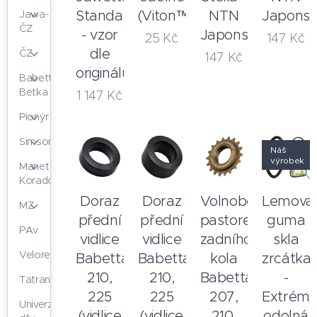
Standard
(Viton™)
NTN
Japons
Jawa-
ČZ
- vzor
Japonsko
25
Kč
147
Kč
dle
ČZ
147
Kč
originálu
Babetta,
Betka
1 147
Kč
Pionýr
Simson
Náš
výrobek
Manet
Korado
Doraz
Doraz
Volnoběžný
Lemovac
MZ
přední
přední
pastorek
guma
PAv
vidlice
vidlice
zadního
skla
Velorex
Babetta
Babetta
kola
zrcátka
210,
210,
Babetta
-
Tatran
225
225
207,
Extrém
Univerzální
(vidlice
(vidlice
210,
odolná