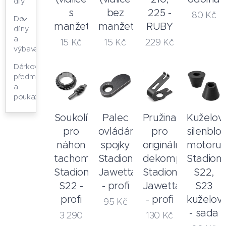
díly
s
bez
225 -
80
Kč
Do
manžetou)
manžet)
RUBY
dílny
a
15
Kč
15
Kč
229
Kč
výbava
Dárkové
předměty
a
poukazy
Soukolí
Palec
Pružina
Kuželov
pro
ovládání
pro
silenblo
náhon
spojky
originální
motoru
tachometru
Stadion,
dekompresor
Stadion
Stadion
Jawetta
Stadion,
S22,
S22 -
- profi
Jawetta
S23
profi
- profi
kuželov
95
Kč
- sada
3 290
130
Kč