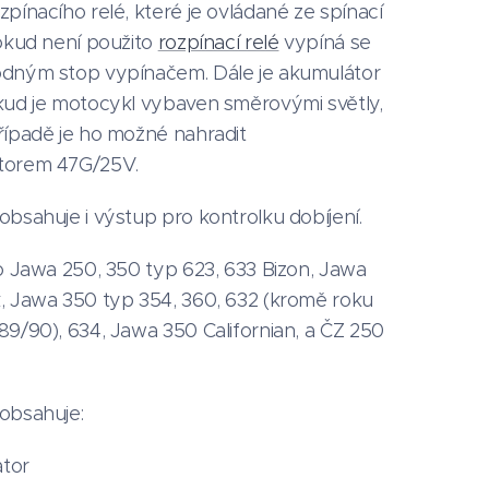
pínacího relé, které je ovládané ze spínací
Pokud není použito
rozpínací relé
vypíná se
dným stop vypínačem. Dále je akumulátor
kud je motocykl vybaven směrovými světly,
řípadě je ho možné nahradit
torem 47G/25V.
obsahuje i výstup pro kontrolku dobíjení.
o Jawa 250, 350 typ 623, 633 Bizon, Jawa
, Jawa 350 typ 354, 360, 632 (kromě roku
9/90), 634, Jawa 350 Californian, a ČZ 250
obsahuje:
ator