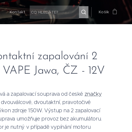
g
Kontakt
Košík
ntaktní zapalování 2
c VAPE Jawa, ČZ - 12V
ová a zapalovací souprava od české
značky
o dvouválcové, dvoutaktní, pravotočivé
ýkon zdroje 150W. Výstup na 2 zapalovací
ouprava umožňuje provoz bez akumulátoru.
r je nutný v případě vypínání motoru