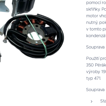
pomocí roz
skříňky. 
motor vho
nutný, po
v tomto p
kondenzá
Souprava 
Použití pr
350 Pérák
výroby 198
typ 471.
Souprava 
St