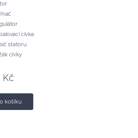
tor
ímač
gulátor
palovací cívka
sič statoru
žák cívky
7
Kč
o košíku