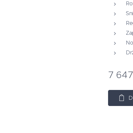
Ro
Sn
Re
Za
No
Dr
7 64
D