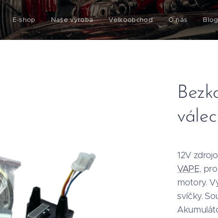
E-shop
Naše výroba
Velkoobchod
O nás
Blo
Bezko
vále
12V zdroj
VAPE
, pr
motory. V
svíčky. S
Akumuláto