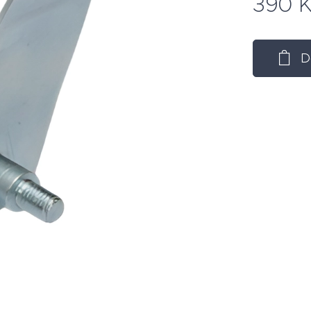
390
K
D