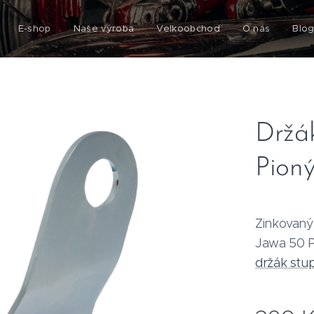
E-shop
Naše výroba
Velkoobchod
O nás
Blo
Držá
Pion
Zinkovaný
Jawa 50 P
držák stu