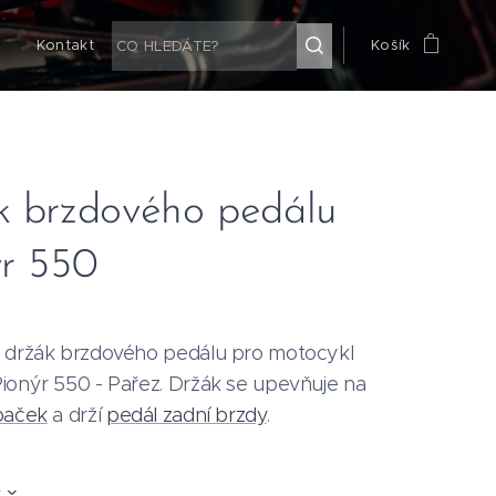
g
Kontakt
Košík
k brzdového pedálu
ýr 550
 držák brzdového pedálu pro motocykl
ionýr 550 - Pařez. Držák se upevňuje na
paček
a drží
pedál zadní brzdy
.