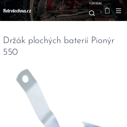
Hledat
Retrotechna.cz
Držák plochých baterií Pionýr
550