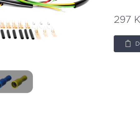
297
K
D