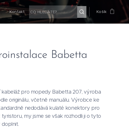
g
Kontakt
Košík
roinstalace Babetta
 kabeláž pro mopedy Babetta 207, výroba
dle originálu, včetně manuálu. Výrobce ke
standardně nedodává kulaté konektory pro
 tyristoru, my jsme se však rozhodli ji o tyto
doplnit.