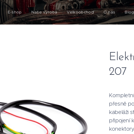
E-shop
Naše výroba
Velkoobchod
O nás
Blo
Elekt
207
Kompletní
přesně po
kabeláži 
připojení k
konektory 