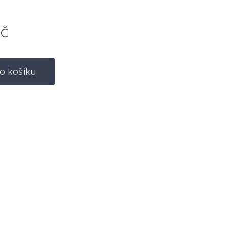
č
o košíku