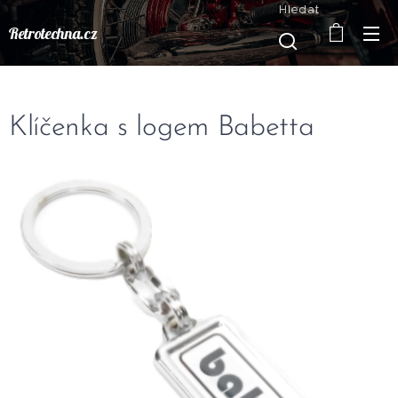
Hledat
Retrotechna.cz
Klíčenka s logem Babetta