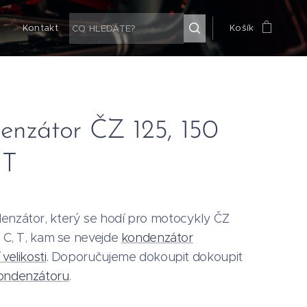
g
Kontakt
Košík
enzátor ČZ 125, 150
 T
enzátor, který se hodí pro motocykly ČZ
, C, T, kam se nevejde
kondenzátor
velikosti
. Doporučujeme dokoupit dokoupit
ondenzátoru
.