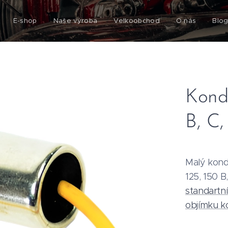
E-shop
Naše výroba
Velkoobchod
O nás
Blo
Kond
B, C,
Malý kond
125, 150 B
standartní 
objímku k