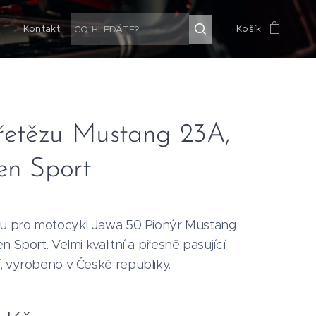
g
Kontakt
Košík
 řetězu Mustang 23A,
en Sport
zu pro motocykl Jawa 50 Pionýr Mustang
n Sport. Velmi kvalitní a přesně pasující
, vyrobeno v České republiky.