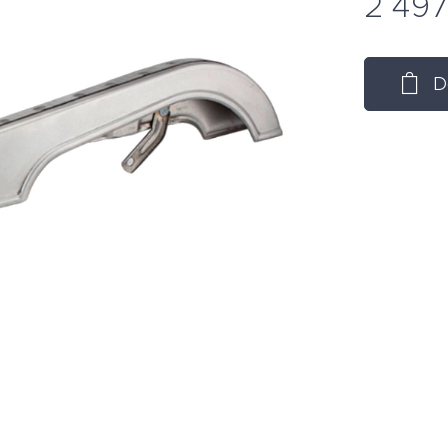
2 49
D