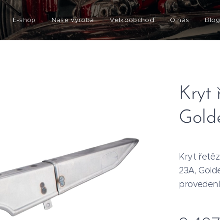
E-shop
Naše výroba
Velkoobchod
O nás
Blo
Kryt
Gold
Kryt řetě
23A, Golde
provedení