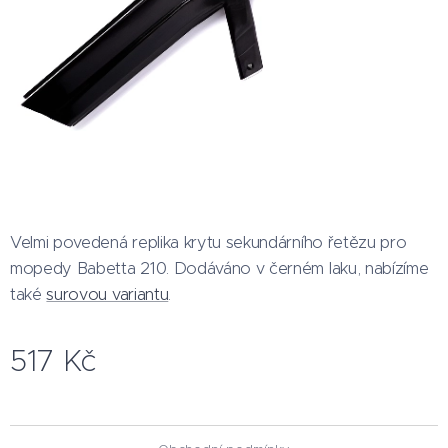
Velmi povedená replika krytu sekundárního řetězu pro
mopedy Babetta 210. Dodáváno v černém laku, nabízíme
také
surovou variantu
.
517
Kč