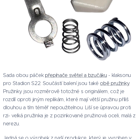
Sada obou páček
přepínače světel a bzučáku
- klaksonu
pro Stadion S22. Součástí balení jsou také
obě pružinky
.
Pružinky jsou rozměrově totožné s originálem, což je
rozdíl oproti jiným replikám, které mají větší pružinu příliš
dlouhou a tím téměř nepoužitelnou. Liší se úpravou proti
rzi- velká pružinka je z pozinkované pružinová oceli, malá z
nerezu.
Jedná se o výrobek z naší produkce, který je vyroben v