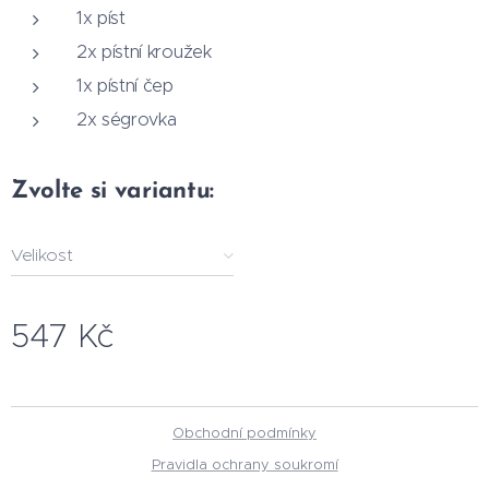
1x píst
2x pístní kroužek
1x pístní čep
2x ségrovka
Zvolte si variantu:
Velikost
547
Kč
Obchodní podmínky
Pravidla ochrany soukromí