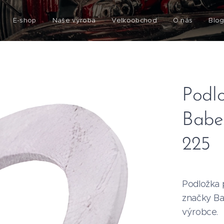
E-shop
Naše výroba
Velkoobchod
O nás
Blo
Podl
Babet
225
Podložka 
značky Ba
výrobce.