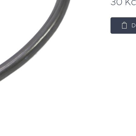
30
Kč
D