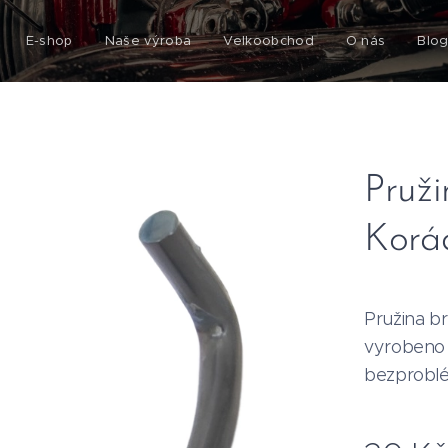
E-shop
Naše výroba
Velkoobchod
O nás
Blo
Pruži
Korá
Pružina b
vyrobeno 
bezprobl