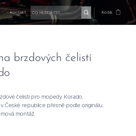
g
Kontakt
Košík
na brzdových čelistí
do
rzdové čelisti pro mopedy Korado,
v České republice přesně podle originálu,
émová montáž.