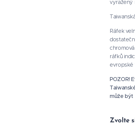
vyražený 
Taiwanská
Ráfek vel
dostatečná
chromován
ráfků indi
evropské 
POZOR! Ev
Taiwanské
může být 7
Zvolte s