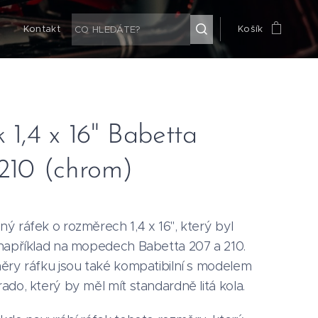
g
Kontakt
Košík
 1,4 x 16" Babetta
 210 (chrom)
ý ráfek o rozměrech 1,4 x 16", který byl
například na mopedech Babetta 207 a 210.
ěry ráfku jsou také kompatibilní s modelem
do, který by měl mít standardně litá kola.