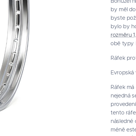
Bohužel n
by měl do
byste poža
bylo by h
rozměru 1,
obě typy 
Ráfek pro
Evropská 
Ráfek má 
nejedná s
provedení 
tento ráf
následné 
méně estet