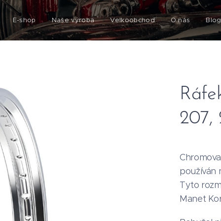
E-shop
Naše výroba
Velkoobchod
O nás
Blo
Ráfek
207,
Chromovan
používán 
Tyto rozm
Manet Kora