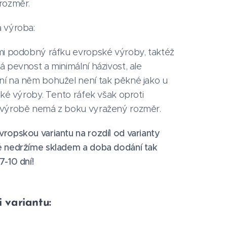
rozměr.
 výroba:
mi podobný ráfku evropské výroby, taktéž
 pevnost a minimální házivost, ale
í na něm bohužel není tak pěkné jako u
cké výroby. Tento ráfek však oproti
výrobě nemá z boku vyražený rozměr.
ropskou variantu na rozdíl od varianty
 nedržíme skladem a doba dodání tak
-10 dní!
i variantu: