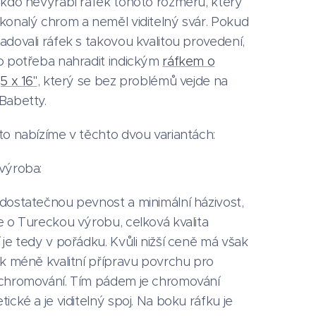
ikdo nevyrábí ráfek tohoto rozměru, který
konalý chrom a neměl viditelný svár. Pokud
dovali ráfek s takovou kvalitou provedení,
o potřeba nahradit indickým
ráfkem o
5 x 16"
, který se bez problémů vejde na
Babetty.
to nabízíme v těchto dvou variantách:
výroba:
dostatečnou pevnost a minimální házivost,
e o Tureckou výrobu, celková kvalita
je tedy v pořádku. Kvůli nižší ceně má však
ek méně kvalitní přípravu povrchu pro
chromování. Tím pádem je chromování
ické a je viditelný spoj. Na boku ráfku je