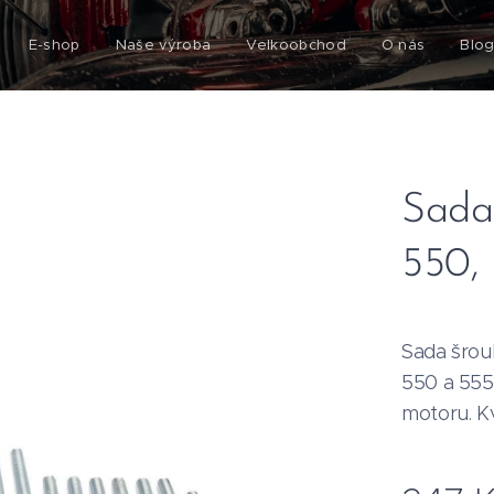
E-shop
Naše výroba
Velkoobchod
O nás
Blo
Sada
550,
Sada šrou
550 a 555
motoru. K