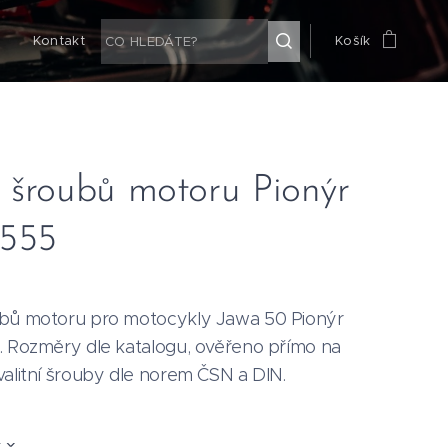
g
Kontakt
Košík
 šroubů motoru Pionýr
 555
bů motoru pro motocykly Jawa 50 Pionýr
. Rozměry dle katalogu, ověřeno přímo na
valitní šrouby dle norem ČSN a DIN.