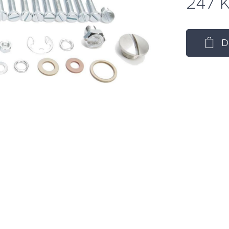
247
K
D