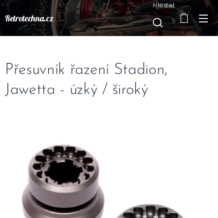
Hledat
Retrotechna.cz
Přesuvník řazení Stadion,
Jawetta - úzký / široký