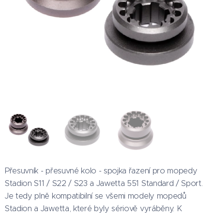
Úzké (novější) provedení
Široké (starší) provedení
Přesuvník - přesuvné kolo - spojka řazení pro mopedy
Stadion S11 / S22 / S23 a Jawetta 551 Standard / Sport.
Je tedy plně kompatibilní se všemi modely mopedů
Stadion a Jawetta, které byly sériově vyráběny. K