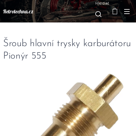
Hledat
Retrotechna.cz
Šroub hlavní trysky karburátoru
Pionýr 555