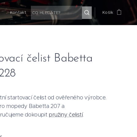
g
Kontakt
Košík
ovací čelist Babetta
 228
itní startovací čelist od ověřeného výrobce.
ro mopedy Babetta 207 a
oručujeme dokoupit
pružiny čelistí
.