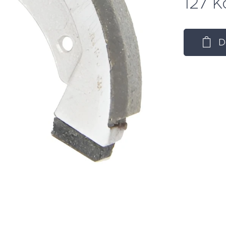
127
K
D