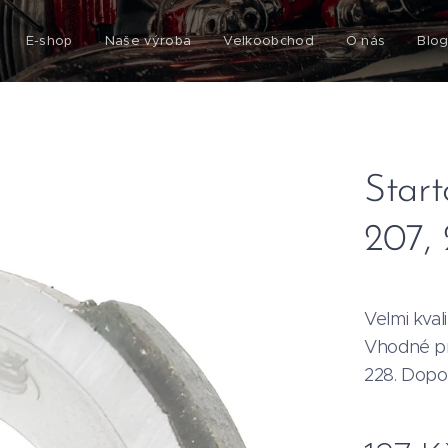
E-shop
Naše výroba
Velkoobchod
O nás
Blo
Start
207,
Velmi kval
Vhodné p
228. Dop