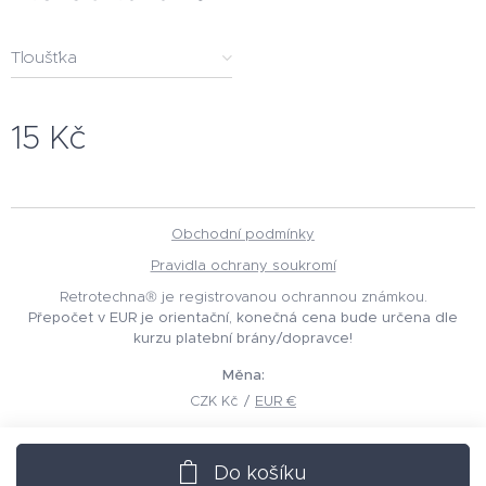
Tloušťka
15
Kč
Obchodní podmínky
Pravidla ochrany soukromí
Retrotechna® je registrovanou ochrannou známkou.
Přepočet v EUR je orientační, konečná cena bude určena dle
kurzu platební brány/dopravce!
Měna
CZK Kč
EUR €
Do košíku