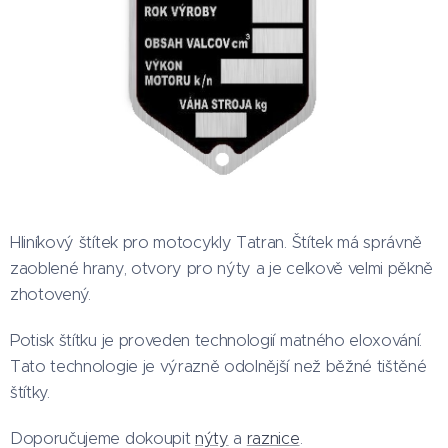
Hliníkový štítek pro motocykly Tatran. Štítek má správně
zaoblené hrany, otvory pro nýty a je celkově velmi pěkně
zhotovený.
Potisk štítku je proveden technologií matného eloxování.
Tato technologie je výrazně odolnější než běžné tištěné
štítky.
Doporučujeme dokoupit
nýty
a
raznice
.