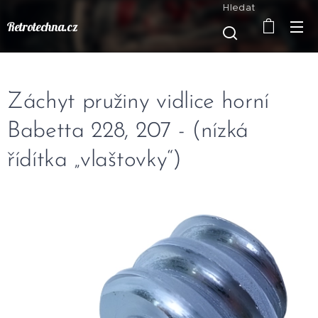
Hledat
Retrotechna.cz
Záchyt pružiny vidlice horní
Babetta 228, 207 - (nízká
řídítka „vlaštovky“)