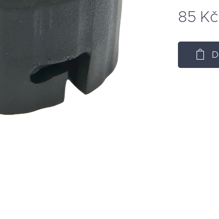
85
Kč
D