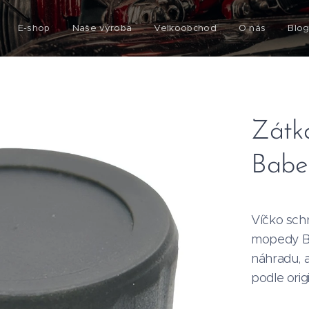
E-shop
Naše výroba
Velkoobchod
O nás
Blo
Zátka
Babet
Víčko sch
mopedy Ba
náhradu, a
podle orig