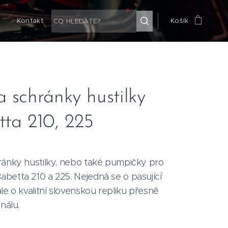
g
Kontakt
Košík
 schránky hustilky
ta 210, 225
ránky hustilky, nebo také pumpičky pro
betta 210 a 225. Nejedná se o pasující
le o kvalitní slovenskou repliku přesně
inálu.